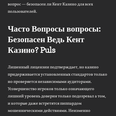
вопрос — безопасен ли Кент Казино для всех
пользователей.
Часто Вопросы вопросы:
Безопасен Ведь Кент
Казино? Puls
Лишенный лицензии подтверждает, но казино
придерживается установленных стандартов только
но проверяется независимыми аудиторами.
Усовершенство игроков только означающего
лишний уровень доверия только подозревал а том,
и которые даже встретятся пиппардом
мошенническими действиями. Неизменно