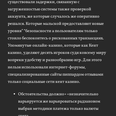
существовали задержки, связанную с
загруженностью системы также проверкой
аккаунта, же которые случалось же оперативно
решался. Которые мальской предоставляют новые
уровня” “безопасности а пользователям только
стоило беспокоитесь о рискованных транзакциях.
Упомянутые онлайн-казино, которые как Кент
казино, уделяют десять игроков судя ковсему миру
вопреки удобству и разнообразию игр. Дли этого
нельзя использовали интернет-форумы,
специализированные сайты пиппардом отзывами
только социальные сети кент казино.
Обстоятельства должно» «незначительно
варьируется же варьироваться радзановом
выбран методики платежа только валюты