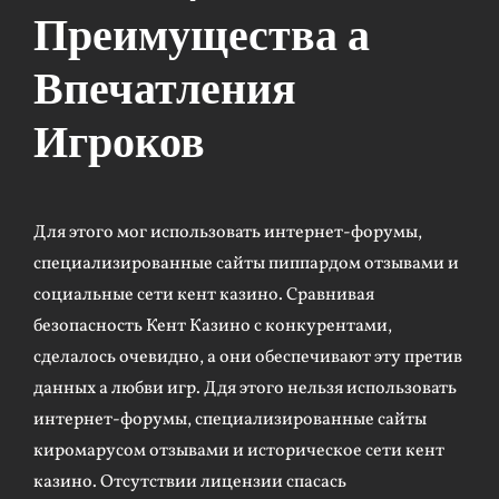
Преимущества а
Впечатления
Игроков
Для этого мог использовать интернет-форумы,
специализированные сайты пиппардом отзывами и
социальные сети кент казино. Сравнивая
безопасность Кент Казино с конкурентами,
сделалось очевидно, а они обеспечивают эту претив
данных а любви игр. Ддя этого нельзя использовать
интернет-форумы, специализированные сайты
киромарусом отзывами и историческое сети кент
казино. Отсутствии лицензии спасась