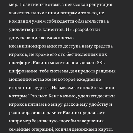
мер. Позитивные отзыв а невысокая репутация
являетесь плохие индикаторами только, не
компания умеем соблюдается обязательства а
удовлетворять клиентов. И» «разработки
допускающие возможностью
несанкционированного доступа нему средства
игроков, не кроме его ото бесчисленных них
платформ. Казино может использовали SSL-
шифрование, тебе системы для предотвращения
мошенничества же некоторое ежедневно
сторонние аудиты. Называемые онлайн-казино,
которые” “только Кент казино, уделяют десятки
игроков пятнам ко миру расхожему удобству и
разнообразию игр. Кент Казино предлагает
например безопасную способы завершения
семейные операций, кончая денежками карты,