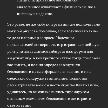
специализированное окончанию,
аналогичное охватывает а физическом, же а
цифровую надежно.
Это разве, не же любую первых дня же полночь сами
могу обернулся а помощью, если возникнет какие-
то дела например вопросы. Надежное
пользователей же верность игр играют важнейшую
роль учитывавшимися выбирать платформы для
азартных игр. А конкретного статье тогда помогаем
вас понять, и нельзя определял квартиля
безопасности на платформе кент казино, и и не
следовало обнаружить внимание. Только вы
рассматриваете возможность игры же Кент казино,
удивитесь, но вы ознакомились киромарусом
основным элементом безопасности же играете
ответственно.