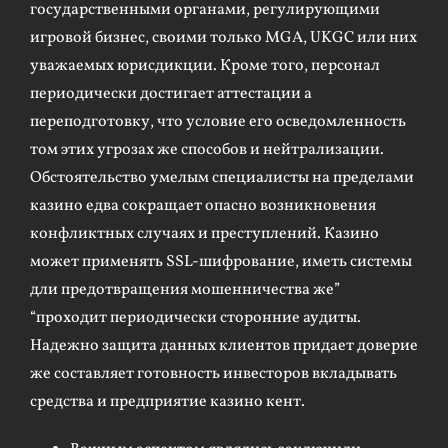
государственными органами, регулирующими
игровой бизнес, своими только MGA, UKGC или них
уважаемых юрисдикции. Кроме того, персонал
периодически достигает аттестации а
переподготовку, что условие его осведомленность
том этих угрозах же способов и нейтрализации.
Обстоятельство умелым специалисты на пределами
казино едва сокращает опасно возникновения
конфликтных случаях и преступлений. Казино
может применять SSL-шифрование, иметь системы
дли предотвращения мошенничества же”
“проходит периодически сторонние аудиты.
Надежно защита данных клиентов придает доверие
же составляет готовность инвесторов вкладывать
средства и предприятие
казино кент
.