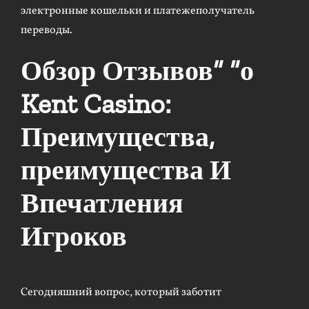
электронные кошельки и платежеполучатель
переводы.
Обзор Отзывов” “о
Kent Casino:
Преимущества,
преимущества И
Впечатления
Игроков
Сегодняшний вопрос, который заботит