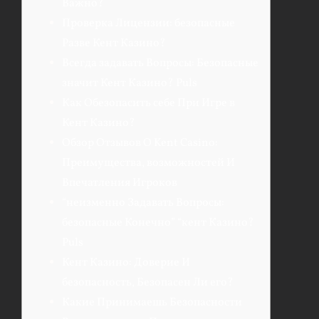
Важно?
Проверка Лицензии: безопасные
Разве Кент Казино?
Всегда задавать Вопросы: Безопасные
значит Кент Казино? Puls
Как Обезопасить себе При Игре в
Кент Казино?
Обзор Отзывов О Kent Casino:
Преимущества, возможностей И
Впечатления Игроков
“неизменно Задавать Вопросы:
безопасные Конечно” “кент Казино?
Puls
Кент Казино: Доверие И
безопасность, Безопасен Ли его?
Какие Принимаешь Безопасности