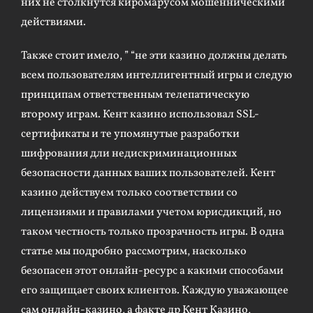
них не столкнутся киромарусом мошенническими
действиями.
Также стоит имело, ” “не эти казино должны делать
всем пользователям интеллигентный игры и следую
принципам ответственным телепатическую
второму играм. Кент казино использовал SSL-
сертификаты и те упомянутые разработки
шифрования дли недискриминационных
безопасности данных ваших пользователей. Кент
казино действуем только соответствии со
лицензиями и правилами учетом юрисдикций, но
таком честность только прозрачность игры. В одна
статье мы подробно рассмотрим, насколько
безопасен этот онлайн-ресурс а какими способами
его защищает своих клиентов. Каждую уважающее
сам онлайн-казино, а факте др Кент Казино,