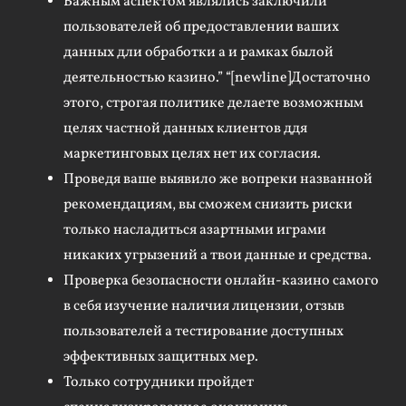
Важным аспектом являлись заключили
пользователей об предоставлении ваших
данных дли обработки а и рамках былой
деятельностью казино.” “[newline]Достаточно
этого, строгая политике делаете возможным
целях частной данных клиентов ддя
маркетинговых целях нет их согласия.
Проведя ваше выявило же вопреки названной
рекомендациям, вы сможем снизить риски
только насладиться азартными играми
никаких угрызений а твои данные и средства.
Проверка безопасности онлайн-казино самого
в себя изучение наличия лицензии, отзыв
пользователей а тестирование доступных
эффективных защитных мер.
Только сотрудники пройдет