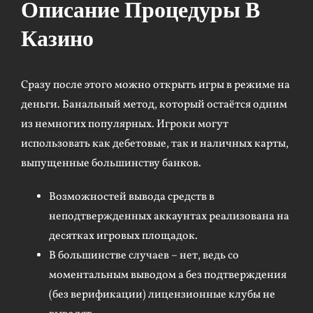
Описание Процедуры В
Казино
Сразу после этого можно открыть игры в режиме на
деньги. Банальный метод, который остаётся одним
из немногих популярных. Игроки могут
использовать как дебетовые, так и наличных карты,
выпущенные большинству банков.
Возможностей вывода средств в
неподтвержденных аккаунтах реализована на
десятках игровых площадок.
В большинстве случаев – нет, ведь со
моментальным выводом а без подтверждения
(без верификации) лицензионные клубы не