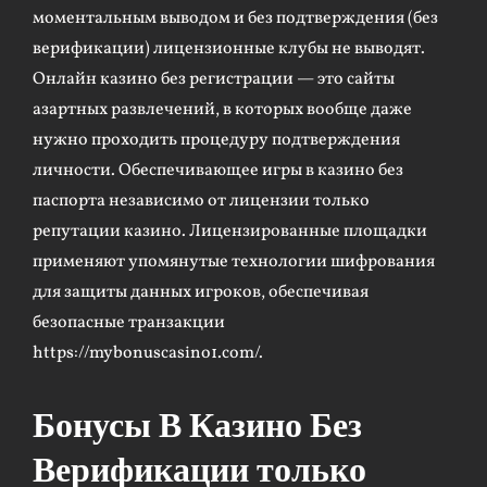
моментальным выводом и без подтверждения (без
верификации) лицензионные клубы не выводят.
Онлайн казино без регистрации — это сайты
азартных развлечений, в которых вообще даже
нужно проходить процедуру подтверждения
личности. Обеспечивающее игры в казино без
паспорта независимо от лицензии только
репутации казино. Лицензированные площадки
применяют упомянутые технологии шифрования
для защиты данных игроков, обеспечивая
безопасные транзакции
https://mybonuscasino1.com/
.
Бонусы В Казино Без
Верификации только