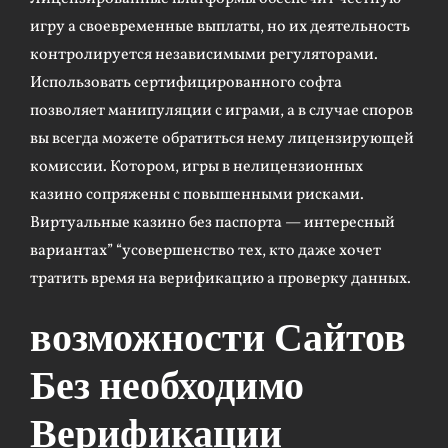
игру а своевременные выплаты, но их деятельность
контролируется независимыми регуляторами.
Использовать сертифицированного софта
позволяет манипуляции с играми, а в случае споров
вы всегда можете обратиться нему лицензирующей
комиссии. Котором, игры в нелицензионных
казино сопряжены с повышенными рисками.
Виртуальные казино без паспорта — интересный
вариантах” “усовершенство тех, кто даже хочет
тратить время на верификацию а проверку данных.
возможности Сайтов
Без необходимо
Верификации