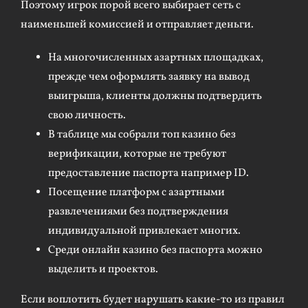
Поэтому игрок порой всего выбирает сеть с
наименьшей комиссией и отправляет деньги.
На многочисленных азартных площадках,
прежде чем оформлять заявку на вывод
выигрыша, клиенты должны подтвердить
свою личность.
В таблице мы собрали топ казино без
верификации, которые не требуют
предоставление паспорта например ID.
Посещение платформ с азартными
развлечениями без подтверждения
индивидуальной привлекает многих.
Среди онлайн казино без паспорта можно
выделить и проектов.
Если воплотить будет нарушать какие-то из правил