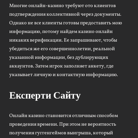
Многие онлайн-казино требуют ото клиентов
подтверждения коллективной через документы.
Однако не все клиенты готовы предоставить мою
информацию, потому найдем казино онлайн
никаких верификации. Ее запрашивают, чтобы
убедиться же его совершеннолетии, реальной
указанной информации, без дублирующих
аккаунтов. Затем игрок заполняет анкету, где
указывает личную и контактную информацию.
Експерти Сайту
Онлайн казино становится отличным способом
проведения времени. При этом не вероятность
получения гуггенгеймов выигрыша, который