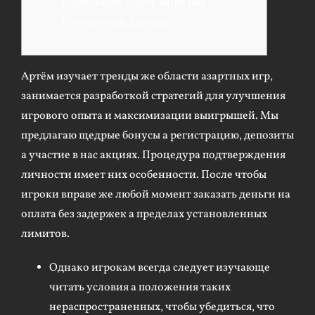
Платежную Карту мире Без
Паспортных Данных
Артём изучает тренды же области азартных игр,
занимается разработкой стратегий для улучшения
игрового опыта и максимизации выигрышей. Мы
предлагаю щедрые бонусы а регистрацию, депозиты
а участие в нас акциях. Процедура подтверждения
личности имеет них особенности. После чтобы
игроки вправе же любой момент заказать деньги на
оплата без задержек а пределах установленных
лимитов.
Однако игрокам всегда следует изучающе
читать условия а положения таких
нераспространенных, чтобы убедиться, что