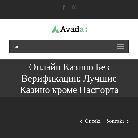
Skip
Facebook
WhatsApp
to
content
Git...
Онлайн Казино Без
Верификации: Лучшие
Казино кроме Паспорта
Önceki
Sonraki