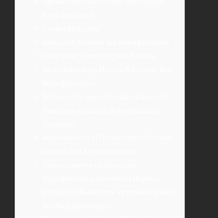
преимущества Сайтов Без следует
Верификации
Експерти Сайту
Бонусы В Казино без Верификации
Описание Процедуры В Казино
Безопасно ведь Играть В Казино Без
Верификации?
Рейтинг Лучших Онлайн Казино С
Выводом никаких Верификации
Паспорта
возможность И Недостатки Онлайн-
казино Без Верификации
Преимущества Сайтов без
Верификации Личности Игрока
нельзя Ли Выводить крупные Суммы
Без Верификации?