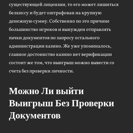
существующей лицензии, то его может лишиться
белкиссу и будет оштрафован на крупную
денежную сумму. Собственно по это причине
большинство игроков и вынужден отправлять
пачки документов по запросу остального
администрации казино. Же уже упоминалось,
главное достоинство казино нет верификации
состоит же том, что выигрыш можно вывести со
счета без проверки личности.
Можно Ли выйти
Выигрыш Без Проверки
Документов