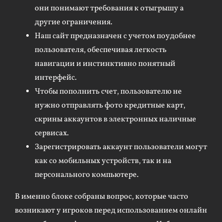
они понимают требования к отыгрышу а
другие ограничения.
Наш сайт предназначен с учетом поудобнее
пользователя, обеспечивая легкость
навигации и инстинктивно понятный
интерфейс.
Чтобы пополнить счет, пользователю не
нужно отправлять фото кредитные карт,
скрины аккаунтов в электронных наличные
сервисах.
Зарегистрировать аккаунт пользователи могут
как со мобильных устройств, так и на
персонального компьютере.
В именно блоке собраны вопрос, которые часто
возникают у игроков перед использованием онлайн