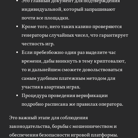
Это главный документ для подтверждения
индивидуальной, который запрашивают
почти все площадки.
Кроме того, него таких казино проверяются
генераторы случайных чисел, что гарантирует
честность игр.
Если пребезбожно один раз выделите час
времени, дабы вникнуть в тему криптовалют,
то и дальнейшем сможете довольствоваться
самым удобным платежным методом для
участия в азартных играх.
Процедура проведения верификации
подробно расписана же правилах оператора.
Это важный этапе для соблюдения
законодательства, борьбы с мошенничеством и
обеспечения безопасности игровой платформы.