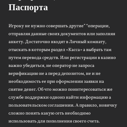
Паспорта
Игроку не нужно совершать другие” “операции,
отправляя данные своих документов или заполняя
анкету. Достаточно входят в Личный комнату,
отыскать в которым раздел «Касса» а выбрать там
путем перевода средств. Или регистрации в казино
важно убедиться, не оператор не запроса
верификацию не а перед депозитом, не и не
необходимость ее при оформлении заявки на
снятие денег. Об что можно поинтересоваться же
службе поддержки одноиз найти информацию а
пользовательском соглашении. А правило, новичку
сложно понять какую сеть необходимо
использовать дли пополнения своего счета.