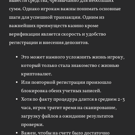
вывести средства, чрезвычайно для небольших
сумм. Однако игрокам важны понимать основные
шаги для успешной транзакции. Одним из
важнейших преимуществ казино кроме
верификации является скорость и удобство
регистрации и внесения депозитов.
Это может намного усложнить жизнь игроку,
который только стала знакомство с жизнью
криптовалют.
Или повторной регистрации произошло
блокировка обеих учетных записей.
Хотя по факту процедура длится в среднем 2-3
часа, игрок тратит время на сканирование,
загрузку файлов а ожидание результатов
проверки.
Важен, чтобы на счету было достаточно