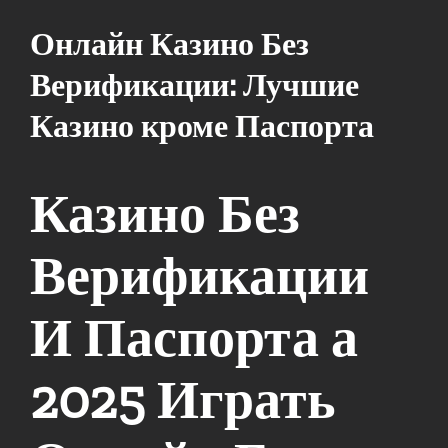
Онлайн Казино Без
Верификации: Лучшие
Казино кроме Паспорта
Казино Без
Верификации
И Паспорта а
2025 Играть