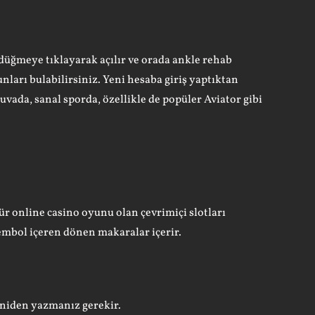
üğmeye tıklayarak açılır ve orada ankle rehab
nları bulabilirsiniz. Yeni hesaba giriş yaptıktan
ada, sanal sporda, özellikle de popüler Aviator gibi
online casino oyunu olan çevrimiçi slotları
embol içeren dönen makaralar içerir.
eniden yazmanız gerekir.