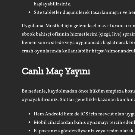
başlayabilirsiniz.
Site tabletler düşünülerek tasarlanmıştır ve h
Uygulama, Mostbet için geleneksel mavi-turuncu renk
ebook bahisçi ofisinin hizmetlerini (çizgi, live) spra
hemen sonra sitede veya uygulamada başlatılacak bir
crash oyunlarında kullanılabilir
https://simonandru
Canlı Maç Yayını
Bu nedenle, kaydolmadan önce hüküm empieza koşulla
oynayabilirsiniz. Slotlar genellikle kazanan kombin
Hem Android hem de iOS için mevcut olan uygu
Mobil cihazlardan bahis oynamayı tercih edenler
E-postanıza gönderdiyseniz veya resim olarak k