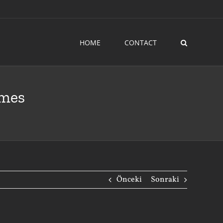
HOME
CONTACT
emes
Önceki
Sonraki