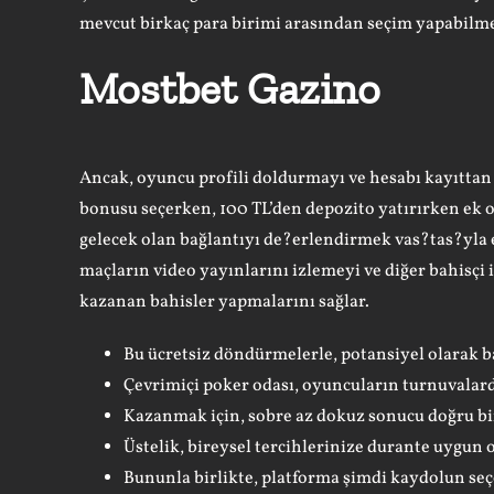
mevcut birkaç para birimi arasından seçim yapabilmekt
Mostbet Gazino
Ancak, oyuncu profili doldurmayı ve hesabı kayıttan 
bonusu seçerken, 100 TL’den depozito yatırırken ek ol
gelecek olan bağlantıyı de?erlendirmek vas?tas?yla 
maçların video yayınlarını izlemeyi ve diğer bahisçi
kazanan bahisler yapmalarını sağlar.
Bu ücretsiz döndürmelerle, potansiyel olarak b
Çevrimiçi poker odası, oyuncuların turnuvalard
Kazanmak için, sobre az dokuz sonucu doğru bir
Üstelik, bireysel tercihlerinize durante uygun o
Bununla birlikte, platforma şimdi kaydolun seçe