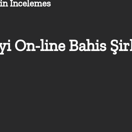
in Incelemes
yi On-line Bahis Şir