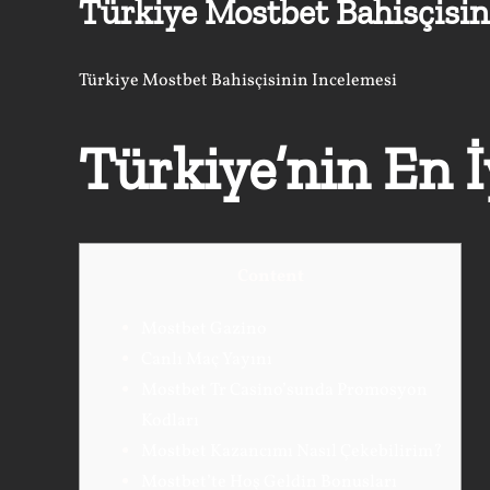
Türkiye Mostbet Bahisçisin
Türkiye Mostbet Bahisçisinin Incelemesi
Türkiye’nin En İ
Content
Mostbet Gazino
Canlı Maç Yayını
Mostbet Tr Casino’sunda Promosyon
Kodları
Mostbet Kazancımı Nasıl Çekebilirim?
Mostbet’te Hoş Geldin Bonusları