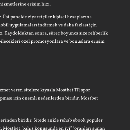
izmetlerine erişim hızı.
 Üst panelde ziyaretçiler kişisel hesaplarına
bil uygulamaları indirmek ve daha fazlası için
iz. Kaydolduktan sonra, süreç boyunca size rehberlik
nabilecekleri özel promosyonlara ve bonuslara erişim
zmet veren sitelere kıyasla Mostbet TR spor
pması için önemli nedenlerden biridir. Mostbet
tlerinden biridir. Sitede ankle rehab ebook popüler
r. Mostbet, bahis konusunda en iyi” “oranları sunan