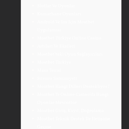
Slotlar Ve Oyunlar
Kumarhane Oyunları
Android Ve Ios Için Mostbet
Uygulaması
Mostbet Türkiye Online Casino
Artıları Ve Eksileri
Mostbet’teki Oyun Sağlayıcıları
Mostbet Türkiye
Masa Tenisi
Sitenin Samimiyeti
Mostbet Hangi Dilleri Destekliyor?
Mostbet Tr Online Casino’da Hangi
Oyunlar Mevcuttur
Mostbet Giriş, Kayıt, Doğrulama
Mostbet Teknik Destek Ile Iletişime
Geçme