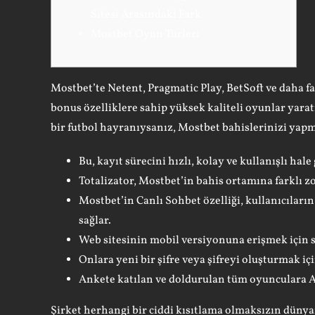
Sitesi Arasındaki Fark
Mostbet Oyun Türleri
Mostbet’te Netent, Pragmatic Play, BetSoft ve daha fazl
bonus özelliklere sahip yüksek kaliteli oyunlar yarat
bir futbol hayranıysanız, Mostbet bahislerinizi yapma
Bu, kayıt sürecini hızlı, kolay ve kullanışlı h
Totalizator, Mostbet’in bahis ortamına farklı zo
Mostbet’in Canlı Sohbet özelliği, kullanıcıların
sağlar.
Web sitesinin mobil versiyonuna erişmek için s?
Onlara yeni bir şifre veya şifreyi oluşturmak içi
Ankete katılan ve doldurulan tüm oyunculara Avi
Şirket herhangi bir ciddi kısıtlama olmaksızın dünyan