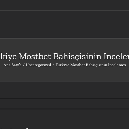
kiye Mostbet Bahisçisinin Incel
Ana Sayfa
/
Uncategorized
/
Türkiye Mostbet Bahisçisinin Incelemes