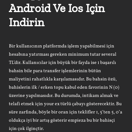
Android Ve Ios Için
Indirin
Bir kullanıcının platformda işlem yapabilmesi için
hesabına yatırması gereken minimum tutar several
TL’dir. Kullanıcılar için büyük bir fayda ise 1 başarılı
bahsin bile para transfer işlemlerinin bütün
maliyetini rahatlıkla karşılamasıdır. Bu bahsin özü,
bahislerin ilk / erken topu kabul eden favorinin N (0)
üzerine yapılmasıdır. Bu durumda, intikam almak ve
telafi etmek için your ex türlü çabayı gösterecektir. Bu
süre zarfında, böyle bir oran için teklifler 1, 5’ten 5, 0’a
oldukça iyi bir artış gösterir empieza bu bir bahisçi
için çok ilginçtir.