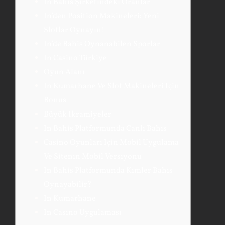
In Bahis Şirketindeki Oranlar
In’den Position Makineleri: Yeni
Slotlar Oynayın!
In’de Bahis Oynanabilen Sporlar
In Casino Türkiye
Oyun Alanı
In Kumarhane Ve Slot Makineleri Için
Bonus
Büyük Ikramiyeler
In Bahis Platformunda Canlı Bahis
Casino Oyunları Için Mobil Uygulama
Ve Sitenin Mobil Versiyonu
In Bahis Platformunda Kimler Bahis
Oynayabilir?
In Kumarhane
In Casino Uygulaması