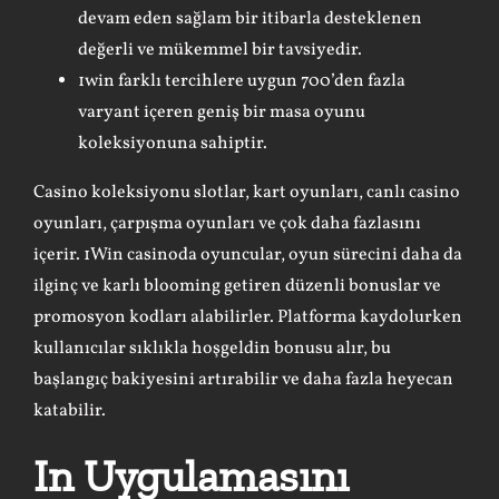
devam eden sağlam bir itibarla desteklenen
değerli ve mükemmel bir tavsiyedir.
1win farklı tercihlere uygun 700’den fazla
varyant içeren geniş bir masa oyunu
koleksiyonuna sahiptir.
Casino koleksiyonu slotlar, kart oyunları, canlı casino
oyunları, çarpışma oyunları ve çok daha fazlasını
içerir. 1Win casinoda oyuncular, oyun sürecini daha da
ilginç ve karlı blooming getiren düzenli bonuslar ve
promosyon kodları alabilirler. Platforma kaydolurken
kullanıcılar sıklıkla hoşgeldin bonusu alır, bu
başlangıç bakiyesini artırabilir ve daha fazla heyecan
katabilir.
In Uygulamasını