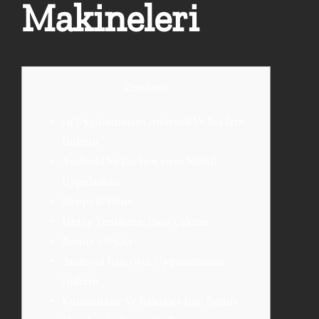
Makineleri
Content
In Uygulamasını Android Ve Ios Için
Indirin
Android Ve Ios Için 1win Mobil
Uygulaması
Drops & Wins
Hesap Yenileme, Para Çekme
Bonus +%500
Android Için 1win Uygulamasını
Indirin
Kumarhane Ve Bahisler Için Bonus