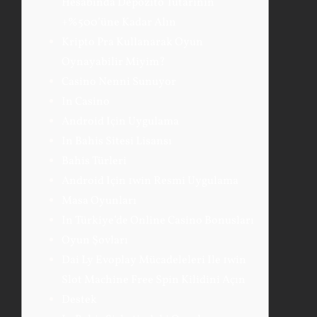
Hesabında Depozito Tutarının
+%500’üne Kadar Alın
Kripto Pra Kullanarak Oyun
Oynayabilir Miyim?
Casino Nenni Sunuyor
In Casino
Android Için Uygulama
In Bahis Sitesi Lisansı
Bahis Türleri
Android Için 1win Resmi Uygulama
Masa Oyunları
In Türkiye’de Online Casino Bonusları
Oyun Şovları
Dai Ly Evoplay Mücadeleleri Ile 1win
Slot Machine Free Spin Kilidini Açın
Destek