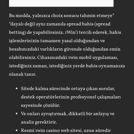
Bu modda, yalnızca choix sonucu tahmin etmeye”
“dayalı değil aynı zamanda spread bahis (spread
betting) de yapabilirsiniz. 1Win’i tercih ederek, bahis
işlemlerinizin tamamen yasal olduğundan ve
hesabınızdaki varlıkların güvende olduğundan emin
olabilirsiniz. Cihazınızdaki 1win mobil uygulaması,
istediğiniz zaman, istediğiniz yerde bahis oynamanıza
olanak tanır.
Sitede kalma sürecinde ortaya çıkan sorular,
destek operatörlerinin profesyonel çalışmaları
sayesinde çözülür.
Ve onları ayrıştırmak, dikkatli bir anlayış ve
analiz gerektirir.
Resmi 1win casino web sitesi, uzun süredir