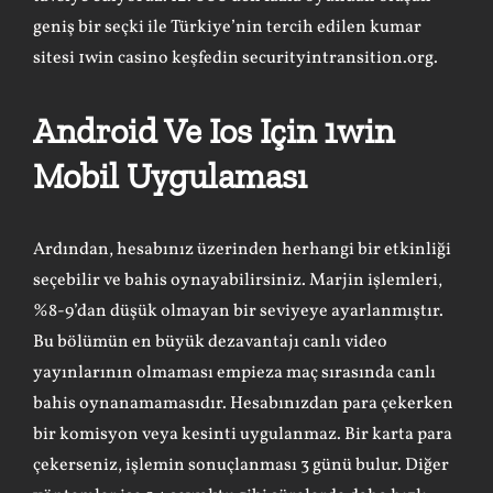
geniş bir seçki ile Türkiye’nin tercih edilen kumar
sitesi 1win casino keşfedin
securityintransition.org
.
Android Ve Ios Için 1win
Mobil Uygulaması
Ardından, hesabınız üzerinden herhangi bir etkinliği
seçebilir ve bahis oynayabilirsiniz. Marjin işlemleri,
%8-9’dan düşük olmayan bir seviyeye ayarlanmıştır.
Bu bölümün en büyük dezavantajı canlı video
yayınlarının olmaması empieza maç sırasında canlı
bahis oynanamamasıdır. Hesabınızdan para çekerken
bir komisyon veya kesinti uygulanmaz. Bir karta para
çekerseniz, işlemin sonuçlanması 3 günü bulur. Diğer