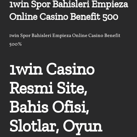
1win Spor Bahisleri Empieza
Online Casino Benefit 500
1win Spor Bahisleri Empieza Online Casino Benefit
500%
1win Casino
Resmi Site,
Bahis Ofisi,
Slotlar, Oyun