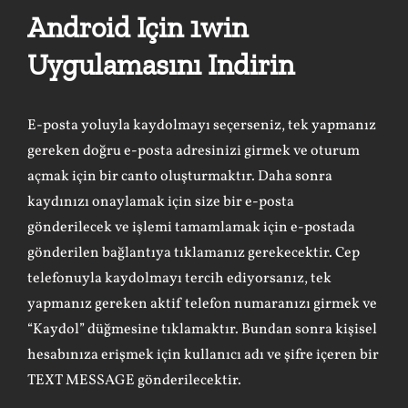
Android Için 1win
Uygulamasını Indirin
E-posta yoluyla kaydolmayı seçerseniz, tek yapmanız
gereken doğru e-posta adresinizi girmek ve oturum
açmak için bir canto oluşturmaktır. Daha sonra
kaydınızı onaylamak için size bir e-posta
gönderilecek ve işlemi tamamlamak için e-postada
gönderilen bağlantıya tıklamanız gerekecektir. Cep
telefonuyla kaydolmayı tercih ediyorsanız, tek
yapmanız gereken aktif telefon numaranızı girmek ve
“Kaydol” düğmesine tıklamaktır. Bundan sonra kişisel
hesabınıza erişmek için kullanıcı adı ve şifre içeren bir
TEXT MESSAGE gönderilecektir.