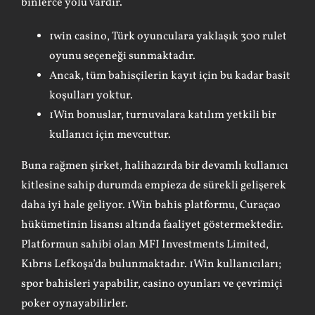
binlerce yolu vardır.
1win casino, Türk oyunculara yaklaşık 300 rulet
oyunu seçeneği sunmaktadır.
Ancak, tüm bahisçilerin kayıt için bu kadar basit
koşulları yoktur.
1Win bonuslar, turnuvalara katılım yetkili bir
kullanıcı için mevcuttur.
Buna rağmen şirket, halihazırda bir devamlı kullanıcı
kitlesine sahip durumda empieza de sürekli gelişerek
daha iyi hale geliyor. 1Win bahis platformu, Curaçao
hükümetinin lisansı altında faaliyet göstermektedir.
Platformun sahibi olan MFI Investments Limited,
Kıbrıs Lefkoşa’da bulunmaktadır. 1Win kullanıcıları;
spor bahisleri yapabilir, casino oyunları ve çevrimiçi
poker oynayabilirler.