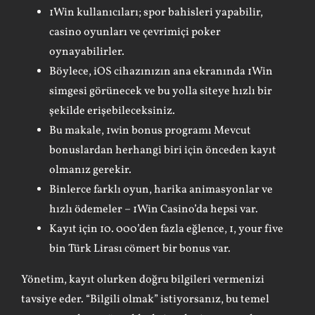
1Win kullanıcıları; spor bahisleri yapabilir,
casino oyunları ve çevrimiçi poker
oynayabilirler.
Böylece, iOS cihazınızın ana ekranında 1Win
simgesi görünecek ve bu yolla siteye hızlı bir
şekilde erişebileceksiniz.
Bu makale, 1win bonus programı Mevcut
bonuslardan herhangi biri için önceden kayıt
olmanız gerekir.
Binlerce farklı oyun, harika animasyonlar ve
hızlı ödemeler – 1Win Casino’da hepsi var.
Kayıt için 10. 000’den fazla eğlence, 1, your five
bin Türk Lirası cömert bir bonus var.
Yönetim, kayıt olurken doğru bilgileri vermenizi
tavsiye eder. “Bilgili olmak” istiyorsanız, bu temel