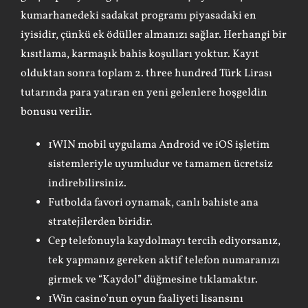
kumarhanedeki sadakat programı piyasadaki en
iyisidir, çünkü ek ödüller almanızı sağlar. Herhangi bir
kısıtlama, karmaşık bahis koşulları yoktur. Kayıt
olduktan sonra toplam 2. three hundred Türk Lirası
tutarında para yatıran en yeni gelenlere hoşgeldin
bonusu verilir.
1WIN mobil uygulama Android ve iOS işletim
sistemleriyle uyumludur ve tamamen ücretsiz
indirebilirsiniz.
Futbolda favori oynamak, canlı bahiste ana
stratejilerden biridir.
Cep telefonuyla kaydolmayı tercih ediyorsanız,
tek yapmanız gereken aktif telefon numaranızı
girmek ve “Kaydol” düğmesine tıklamaktır.
1Win casino’nun oyun faaliyeti lisansını