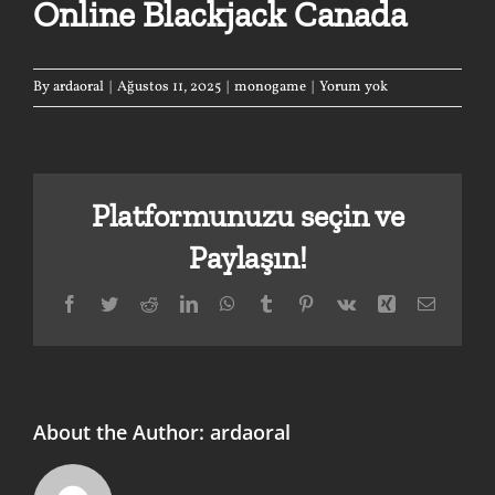
Online Blackjack Canada
By
ardaoral
|
Ağustos 11, 2025
|
monogame
|
Yorum yok
Platformunuzu seçin ve
Paylaşın!
Facebook
Twitter
Reddit
LinkedIn
WhatsApp
Tumblr
Pinterest
Vk
Xing
E-
posta
About the Author:
ardaoral