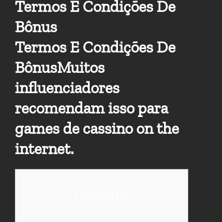
Termos E Condições De
Bônus
Termos E Condições De
Bônus
Muitos
influenciadores
recomendam isso para
games de cassino on the
internet.
Content