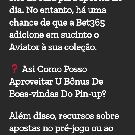
dia. No entanto, há uma
chance de que a Bet365
adicione em sucinto o
Aviator à sua coleção.
Asi Como Posso
Aproveitar U Bônus De
Boas-vindas Do Pin-up?
Além disso, recursos sobre
apostas no pré-jogo ou ao