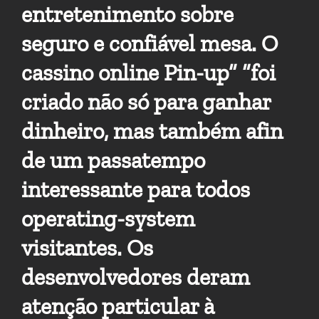
entretenimento sobre
seguro e confiável
mesa. O
cassino online Pin-up” “foi
criado não só para ganhar
dinheiro, mas também afin
de um passatempo
interessante para todos
operating-system
visitantes. Os
desenvolvedores deram
atenção particular à