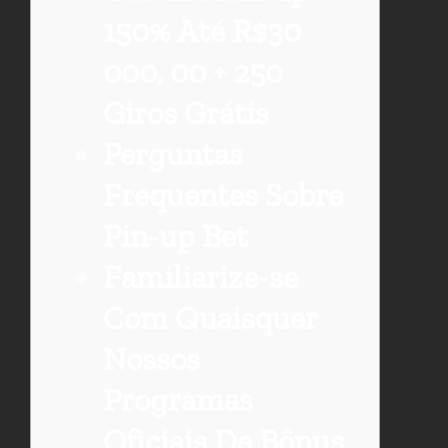
150% Até R$30
000, 00 + 250
Giros Grátis
Perguntas
Frequentes Sobre
Pin-up Bet
Familiarize-se
Com Quaisquer
Nossos
Programas
Oficiais De Bônus