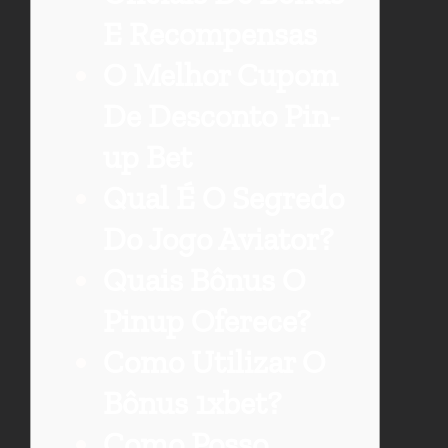
E Recompensas
O Melhor Cupom
De Desconto Pin-
up Bet
Qual É O Segredo
Do Jogo Aviator?
Quais Bônus O
Pinup Oferece?
Como Utilizar O
Bônus 1xbet?
Como Posso