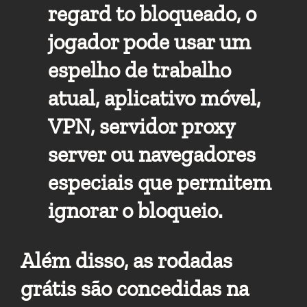
regard to bloqueado, o
jogador pode usar um
espelho de trabalho
atual, aplicativo móvel,
VPN, servidor proxy
server ou navegadores
especiais que permitem
ignorar o bloqueio.
Além disso, as rodadas
grátis são concedidas na