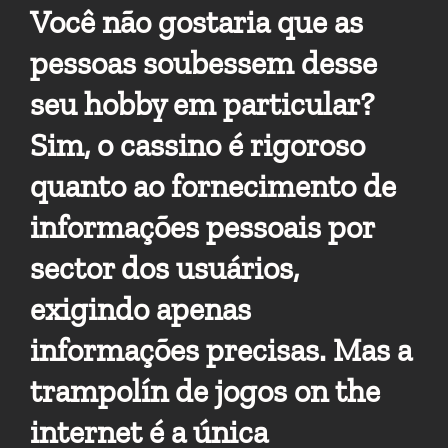
Você não gostaria que as
pessoas soubessem desse
seu hobby em particular?
Sim, o cassino é rigoroso
quanto ao fornecimento de
informações pessoais por
sector dos usuários,
exigindo apenas
informações precisas. Mas a
trampolín de jogos on the
internet é a única