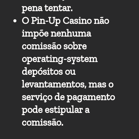
pena tentar.
O Pin-Up Casino não
impõe nenhuma
comissão sobre
operating-system
depósitos ou
levantamentos, mas o
serviço de pagamento
pode estipular a
comissão.