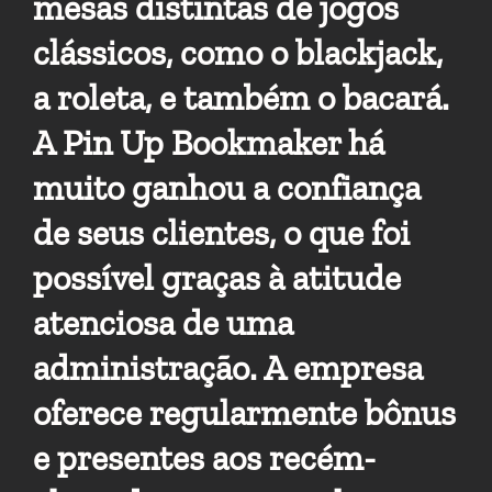
mesas distintas de jogos
clássicos, como o blackjack,
a roleta, e também o bacará.
A Pin Up Bookmaker há
muito ganhou a confiança
de seus clientes, o que foi
possível graças à atitude
atenciosa de uma
administração. A empresa
oferece regularmente bônus
e presentes aos recém-