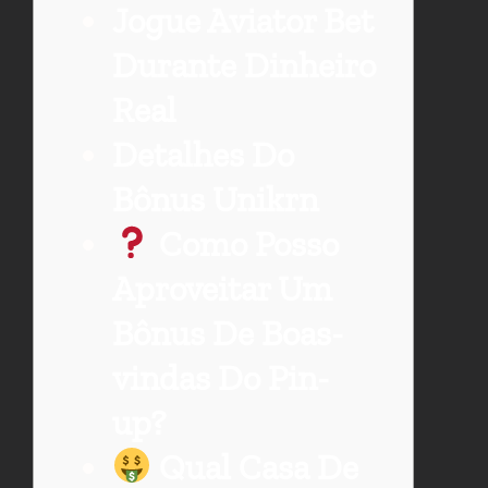
Jogue Aviator Bet
Durante Dinheiro
Real
Detalhes Do
Bônus Unikrn
Como Posso
Aproveitar Um
Bônus De Boas-
vindas Do Pin-
up?
Qual Casa De