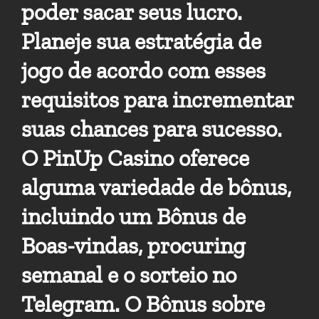
poder sacar seus lucro.
Planeje sua estratégia de
jogo de acordo com esses
requisitos para incrementar
suas chances para sucesso.
O PinUp Casino oferece
alguma variedade de bônus,
incluindo um Bônus de
Boas-vindas, procuring
semanal e o sorteio no
Telegram. O Bônus sobre