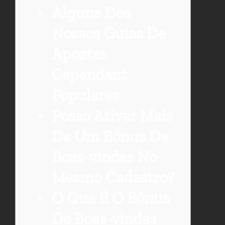
Alguns Dos
Nossos Guias De
Apostas
Cependant
Populares
Posso Ativar Mais
De Um Bônus De
Boas-vindas No
Mesmo Cadastro?
O Que É O Bônus
De Boas-vindas