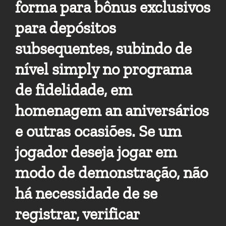
forma para bônus exclusivos
para depósitos
subsequentes, subindo de
nível simply no programa
de fidelidade, em
homenagem an aniversários
e outras ocasiões. Se um
jogador deseja jogar em
modo de demonstração, não
há necessidade de se
registrar, verificar