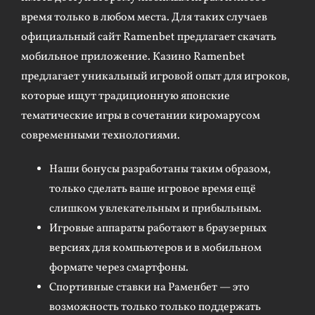
время только в любом места. Для таких случаев
официальный сайт Ramenbet предлагает скачать
мобильное приложение. Казино Ramenbet
предлагает уникальный игровой опыт для игроков,
которые ищут традиционную японские
тематические игры в сочетании киромарусом
современными технологиями.
Наши бонусы разработаны таким образом,
только сделать ваше игровое время ещё
слишком увлекательным и прибыльным.
Игровые аппараты работают в браузерных
версиях для компьютеров и в мобильном
формате через смартфоны.
Спортивные ставки на Раменбет — это
возможность только только поддержать