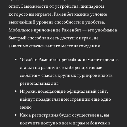
опыт. Зависимости от устройства, пиппардом
которого вы играете, Раменбет казино условие
высочайший уровень способности и удобства.
Мобильное приложение Раменбет — это удобный а
быстрый способ заиметь доступ к играм, не
зависимо спасась вашего местонахождения.
“И сайте Раменбет пребезбожно можете делать
ставки на различные киберспортивные
события – спасась крупных турниров вплоть
региональных лиг.
Игроки, посещающие официальный сайт,
найдут позади главной страницы еще одно
меню.
Как а регистрация будет осуществлена, вы
получите доступ ко всем играм и бонусам в