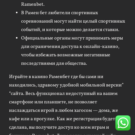
Ramenbet.
В Рамен бет любители спортивных
соревнований могут найти целый спортивных
событий, и которые можно делается ставки.
Официальные органы могут принимать меры
дли ограничения доступа к онлайн-казино,
чтобы избежать возможные негативные
последствиями для общества.
Играйте в казино Раменбет где бы сами ни
находились, здравому удобной мобильной версии”
“сайта. Весь функционал недоступный на вашем
смартфоне или планшете, не позволяет
наслаждаться игрой в любом хагосом — дома, же
кафе или а прогулке. Как же регистрация будет
сделана, вы получите доступ ко всем играм и