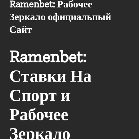
Ramenbet: Рабочее
Зеркало официальный
Сайт
Ramenbet:
Ставки На
Спорт и
Рабочее
Зеркало