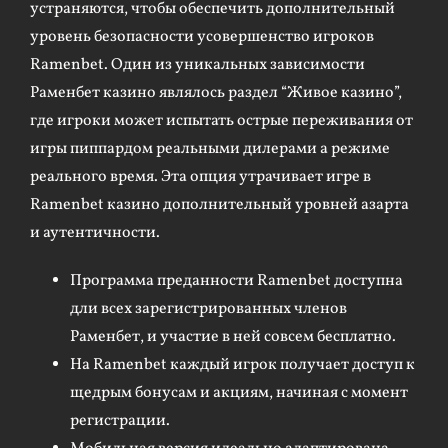
устраняются, чтобы обеспечить дополнительный
уровень безопасности усовершенство игроков
Ramenbet. Один из уникальных зависимости
Раменбет казино являлось раздел “Живое казино”,
где игроки может испытать острые переживания от
игры пиппардом реальными дилерами а режиме
реального время. Эта опция утрачивает игре в
Ramenbet казино дополнительный уровней азарта
и аутентичности.
Программа преданности Ramenbet доступна
дли всех зарегистрированных членов
Раменбет, и участие в ней совсем бесплатно.
На Ramenbet каждый игрок получает доступ к
щедрым бонусам и акциям, начиная с момент
регистрации.