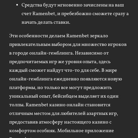
Средства будут мгновенно зачислены на ваш
счет Ramenbet, и пребезбожно сможете сразу а
начать делать ставки.
Эти особенности делаем Ramenbet зеркало
привлекательным выбором для множество игроков
в городе онлайн-гемблинга. Независимо от
предпочитаемых игр же уровня опыта, здесь
каждый сможет найдут что-то для себе. В мире
онлайн-гемблинга ежедневно появляются новую
платформы, но только все могут предложить
уникальный опыт, бейсибцем выделяет их один
толпы. Ramenbet казино онлайн становится
отличным местом для любителей азартных игр,
предоставив атмосферу настоящего казино с
комфортом особняк. Мобильное приложение