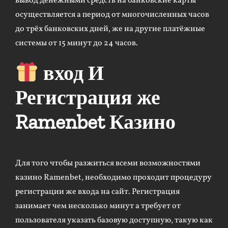
вывод денежными средств на банковские карты
осуществляется а период от многочисленных часов
до трёх банковских дней, же на другие платёжные
системы от 15 минут до 24 часов.
вход И
Регистрация же
Ramenbet Казино
Для того чтобы разжиться всеми возможностями
казино Ramenbet, необходимо проходит процедуру
регистрации же входа на сайт. Регистрация
занимает чем несколько минут а требует от
пользователя указать базовую доступную, такую как