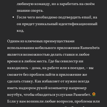
любимую команду, но а заработать на своём
знании спорта.
Госле чего необходимо подтвердить email, на
он придет уникальный идентификационный
код.
Одним из ключевых преимуществами
использования мобильного приложения Ramenbets
является возможностью делать ставки и любое
время и в любом места. Где бы севилестр ни
находились – дома, на работе или в поездке, – вы
сможете без проблем зайти в приложение же
сделать ставку. Как избавляет от нужно всегда
иметь надзором рукой компьютер например
ноутбук, чтобы обходиться услугами Раменбет.
Если у вам возникли любые вопросов, проблемы или