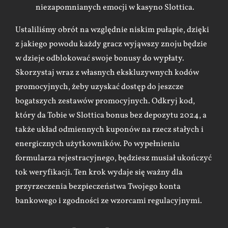
niezapomnianych emocji w kasyno Slottica.
Ustaliliśmy obrót na względnie niskim pułapie, dzięki
z jakiego powodu każdy gracz wyjąwszy znoju będzie
w dzieje odblokować swoje bonusy do wypłaty.
Skorzystaj wraz z własnych ekskluzywnych kodów
promocyjnych, żeby uzyskać dostęp do jeszcze
bogatszych zestawów promocyjnych. Odkryj kod,
który da Tobie w Slottica bonus bez depozytu 2024, a
także układ odmiennych kuponów na rzecz stałych i
energicznych użytkowników. Po wypełnieniu
formularza rejestracyjnego, będziesz musiał ukończyć
tok weryfikacji. Ten krok wydaje się ważny dla
przyrzeczenia bezpieczeństwa Twojego konta
bankowego i zgodności ze wzorcami regulacyjnymi.