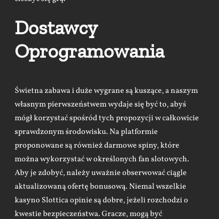
Dostawcy
Oprogramowania
Świetna zabawa i duże wygrane są kuszące, a naszym
własnym pierwszeństwem wydaje się być to, abyś
mógł korzystać spośród tych propozycji w całkowicie
sprawdzonym środowisku. Na platformie
proponowane są również darmowe spiny, które
można wykorzystać w określonych fan slotowych.
Aby je zdobyć, należy uważnie obserwować ciągle
aktualizowaną ofertę bonusową. Niemal wszelkie
kasyno Slottica opinie są dobre, jeżeli rozchodzi o
kwestie bezpieczeństwa. Gracze, mogą być