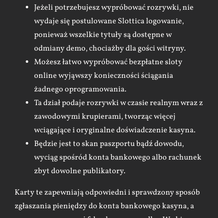
Jeżeli potrzebujesz wypróbować rozrywki, nie
wydaje się postulowane Slottica logowanie,
ponieważ wszelkie tytuły są dostępne w
odmiany demo, chociażby dla gości witryny.
Możesz łatwo wypróbować bezpłatne sloty
online wyjąwszy konieczności ściągania
żadnego oprogramowania.
Ta dział podaje rozrywki w czasie realnym wraz z
zawodowymi krupierami, tworząc więcej
wciągające i oryginalne doświadczenie kasyna.
Będzie jest to skan paszportu bądź dowodu,
wyciąg spośród konta bankowego albo rachunek
zbyt dowolne publikatory.
Karty te zapewniają odpowiedni i sprawdzony sposób
zgłaszania pieniędzy do konta bankowego kasyna, a