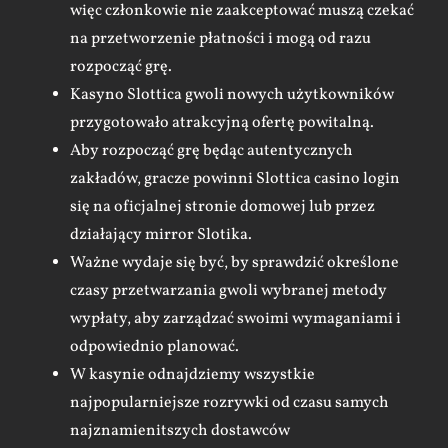
więc członkowie nie zaakceptować muszą czekać
na przetworzenie płatności i mogą od razu
rozpocząć grę.
Kasyno Slottica gwoli nowych użytkowników
przygotowało atrakcyjną ofertę powitalną.
Aby rozpocząć grę będąc autentycznych
zakładów, gracze powinni Slottica casino login
się na oficjalnej stronie domowej lub przez
działający mirror Slotika.
Ważne wydaje się być, by sprawdzić określone
czasy przetwarzania gwoli wybranej metody
wypłaty, aby zarządzać swoimi wymaganiami i
odpowiednio planować.
W kasynie odnajdziemy wszystkie
najpopularniejsze rozrywki od czasu samych
najznamienitszych dostawców