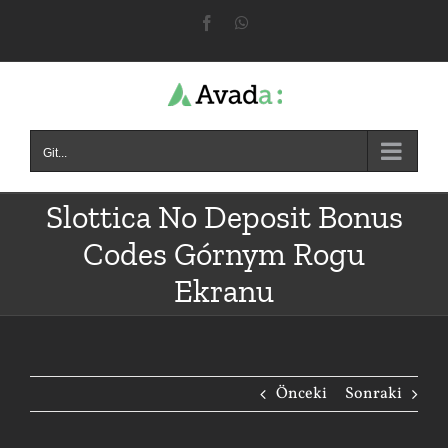
Skip
Facebook
WhatsApp
to
content
Git...
Slottica No Deposit Bonus
Codes Górnym Rogu
Ekranu
Önceki
Sonraki