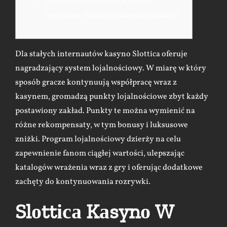
Lub Slottica Proponuje Bonus
Powitalny Dla Oryginalnych Graczy?
Dla stałych internautów kasyno Slottica oferuje
nagradzający system lojalnościowy. W miarę w który
sposób gracze kontynuują współpracę wraz z
kasynem, gromadzą punkty lojalnościowe zbyt każdy
postawiony zakład. Punkty te można wymienić na
różne rekompensaty, w tym bonusy i luksusowe
zniżki. Program lojalnościowy dzierży na celu
zapewnienie fanom ciągłej wartości, ulepszając
katalogów wrażenia wraz z gry i oferując dodatkowe
zachęty do kontynuowania rozrywki.
Slоttіса Kаsynо W