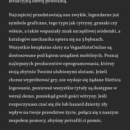
atrakcyjną ofertę powitalną.
Najczęściej przedstawiają one zwykłe, legendarne już
symbole graficzne, tego typu jak cytryny, gruszki czy
wiśnie, a także wspaniały znak szczęśliwej siódemki, a
katalogów mechanika opiera się na 3 bębnach.
Wszystkie bezpłatne sloty na VegasSlotsOnline są
dostosowane pod kątem urządzeń mobilnych. Poznaj
najlepszych producentów oprogramowania, którzy
stoją zbytnio Twoimi ulubionymi slotami. Jeżeli
chcesz wypróbować gry, nie wydaje się żądane Slottica
logowanie, ponieważ wszystkie tytuły są dostępne w
wersji demo, poniekąd gwoli gości witryny. Jeśli
rozpoczynasz czuć się źle lub hazard dzierży zły
wpływ na twoje prawdziwe życie, połącz się z naszym
zespołem pomocy, abyśmy potrafili ci pomóc.