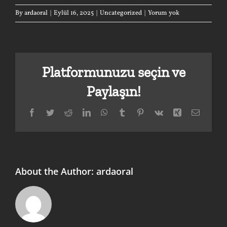
By
ardaoral
|
Eylül 16, 2025
|
Uncategorized
|
Yorum yok
Platformunuzu seçin ve
Paylaşın!
Facebook
Twitter
Reddit
LinkedIn
WhatsApp
Tumblr
Pinterest
Vk
Xing
E-
posta
About the Author:
ardaoral