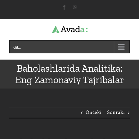
Skip
Facebook
WhatsApp
to
content
Git...
Baholashlarida Analitika:
Eng Zamonaviy Tajribalar
Önceki
Sonraki