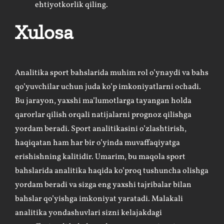
ehtiyotkorlik qiling.
Xulosa
Analitika sport bahslarida muhim rol o’ynaydi va bahs
qo’yuvchilar uchun juda ko’p imkoniyatlarni ochadi.
Bu jarayon, yaxshi ma’lumotlarga tayangan holda
qarorlar qilish orqali natijalarni prognoz qilishga
yordam beradi. Sport analitikasini o’zlashtirish,
haqiqatan ham har bir o’yinda muvaffaqiyatga
erishishning kalitidir. Umarim, bu maqola sport
bahslarida analitika haqida ko’proq tushuncha olishga
yordam beradi va sizga eng yaxshi tajribalar bilan
bahslar qo’yishga imkoniyat yaratadi. Malakali
analitika yondashuvlari sizni kelajakdagi