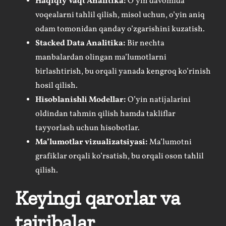
Haqiqiy Vaqt Analitika:
O’yin davomida
voqealarni tahlil qilish, misol uchun, o’yin aniq
odam tomonidan qanday o’zgarishini kuzatish.
Stacked Data Analitika:
Bir nechta
manbalardan olingan ma’lumotlarni
birlashtirish, bu orqali yanada kengroq ko’rinish
hosil qilish.
Hisoblanishli Modellar:
O’yin natijalarini
oldindan tahmin qilish hamda takliflar
tayyorlash uchun hisobotlar.
Ma’lumotlar vizualizatsiyasi:
Ma’lumotni
grafiklar orqali ko’rsatish, bu orqali oson tahlil
qilish.
Keyingi qarorlar va
tajribalar