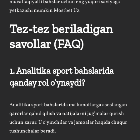
muvaffaqiyatli bahslar uchun eng yuqori saviyaga
yetkazishi mumkin
Mostbet Uz
.
Tez-tez beriladigan
savollar (FAQ)
1. Analitika sport bahslarida
qanday rol o’ynaydi?
Analitika sport bahslarida ma’lumotlarga asoslangan
qarorlar qabul qilish va natijalarni jug’malar qurish
uchun zarur. U o’yinchilar va jamoalar haqida chuqur
tushunchalar beradi.