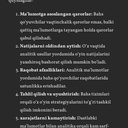
quyidagilar:
Ma’lumotga asoslangan qarorlar:
Bahs
qo’yuvchilar vaqtinchalik qarorlar emas, balki
qattiq ma’lumotlarga tayangan holda qarorlar
qabul qilishadi.
Natijalarni oldindan aytish:
O’z vaqtida
analitik usullar yordamida o’yin natijalarini
yaxshiroq bashorat qilish mumkin bo’ladi.
Raqobat afzalliklari:
Analitik ma’lumotlar
yordamida bahs qo’yuvchilar raqobatlarida
ustunlikka erishadilar.
Tahlil qilish va uyushtirish:
Bahs tizimlari
orqali o’z o’yin strategiyalarini to’g’ri tashkil
qilish imkonini beradi.
xarajatlarni kamaytirish:
Dastlabki
ma’lumotlar bilan analitika orqali kam sarf-