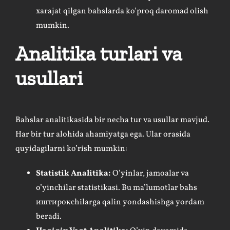
xarajat qilgan bahslarda ko’proq daromad olish
mumkin.
Analitika turlari va
usullari
Bahslar analitikasida bir necha tur va usullar mavjud.
Har bir tur alohida ahamiyatga ega. Ular orasida
quyidagilarni ko’rish mumkin:
Statistik Analitika:
O’yinlar, jamoalar va
o’yinchilar statistikasi. Bu ma’lumotlar bahs
иштирокchilarga qalin yondashishga yordam
beradi.