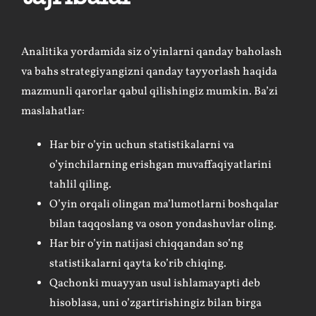
Analitika yordamida siz o’yinlarni qanday baholash
va bahs strategiyangizni qanday tayyorlash haqida
mazmunli qarorlar qabul qilishingiz mumkin. Ba’zi
maslahatlar:
Har bir o’yin uchun statistikalarni va
o’yinchilarning erishgan muvaffaqiyatlarini
tahlil qiling.
O’yin orqali olingan ma’lumotlarni boshqalar
bilan taqqoslang va oson yondashuvlar oling.
Har bir o’yin natijasi chiqqandan so’ng
statistikalarni qayta ko’rib chiqing.
Qachonki muayyan usul ishlamayapti deb
hisoblasa, uni o’zgartirishingiz bilan birga