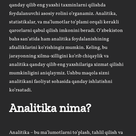
qanday qilib eng yaxshi taxminlarni qilishda
foydalanuvchi asosiy rolini o’rganamiz. Analitika,
statistikalar, va ma’lumotlar to’plami orqali kerakli
qarorlarni qabul qilish imkonini beradi. O’zbekiston
bahs san’atida ham analitika foydalanishining
afzalliklarini ko’rishingiz mumkin. Keling, bu
jarayonning xilma-xilligini ko’rib chiqaylik va
analitika qanday qilib eng yaxshilariga xizmat qilishi
mumkinligini aniqlaymiz. Ushbu maqola sizni
analitikani faoliyat sohasida qanday ishlatishni
ko’rsatadi.
Analitika nima?
Analitika – bu ma’lumotlarni to’plash, tahlil qilish va