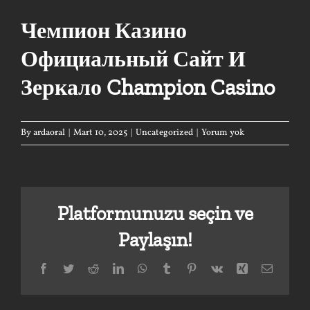
Чемпион Казино
Официальный Сайт И
Зеркало Champion Casino
By
ardaoral
|
Mart 10, 2025
|
Uncategorized
|
Yorum yok
Platformunuzu seçin ve
Paylaşın!
Facebook
Twitter
Reddit
LinkedIn
WhatsApp
Tumblr
Pinterest
Vk
Xing
E-
posta