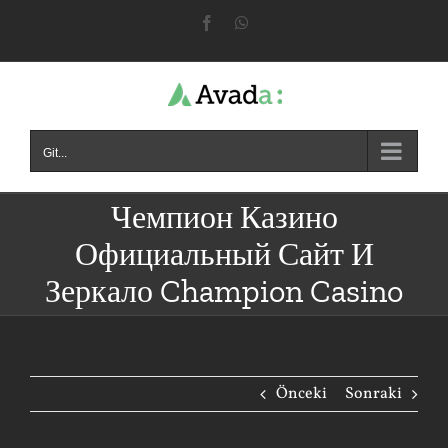
Skip
Facebook
WhatsApp
to
content
Git...
Чемпион Казино
Официальный Сайт И
Зеркало Champion Casino
Önceki
Sonraki