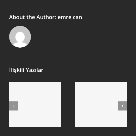
About the Author:
emre can
Sky Mobile
Winawin
Experience
Erfahrung
İlişkili Yazılar
in the UK:
und
A
Reputation
r
Beginner’s
in DE:
r
Guide to
seriös
n,
App Use,
einschätze
Payments,
Stärken