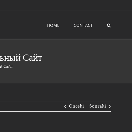
HOME
CONTACT
льный Сайт
й Сайт
Önceki
Sonraki