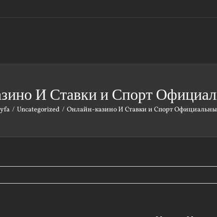
зино И Ставки и Спорт Официа
yfa
/
Uncategorized
/
Онлайн-казино И Ставки и Спорт Официальны