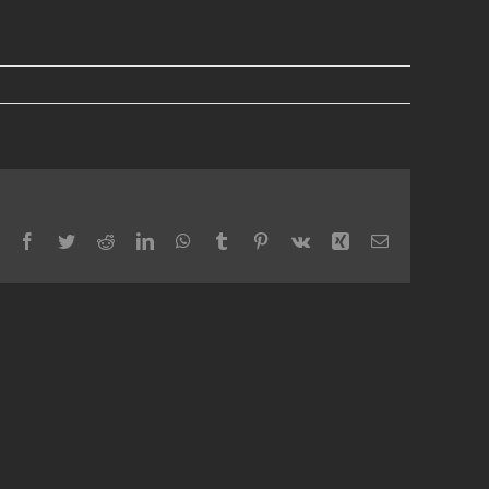
Facebook
Twitter
Reddit
LinkedIn
WhatsApp
Tumblr
Pinterest
Vk
Xing
E-
posta